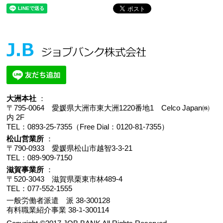
個人情報の開示等の求めについて
ご提供いただいた個人情報の開示等（利用目的の通
知、開示、内容の訂正、追加又は削除、利用の停止、
消去又は第三者への提供の停止）のご請求につきまし
ては、以下の「個人情報に関わる苦情・相談窓口」に
て受け付けており、遅滞なく回答いたします。
個人情報に関する相談・苦情及び開示等請求窓口
〒795-0064 愛媛県大洲市東大洲29番地2 新川ビル1F
ジョブバンク株式会社
大洲本社
：
苦情・相談窓口
〒795-0064 愛媛県大洲市東大洲1220番地1 Celco Japan㈱
内 2F
TEL：
0893-25-7355（Free Dial：0120-81-7355）
松山営業所
：
〒790-0933 愛媛県松山市越智3-3-21
TEL：
089-909-7150
滋賀事業所
：
〒520-3043 滋賀県栗東市林489-4
TEL：
077-552-1555
一般労働者派遣 派 38-300128
有料職業紹介事業 38-ﾕ-300114