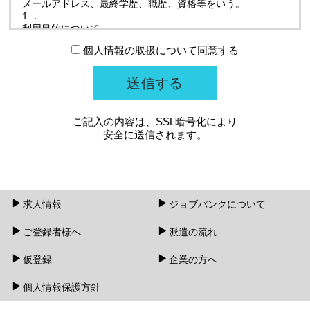
メールアドレス、最終学歴、職歴、資格等をいう。
利用目的について
登録頂きました個人情報は、法令で定める場合を除
個人情報の取扱について同意する
き、以下の目的のみに使用します。
登録に関する手続きのため。
本人様へのお仕事を提供するための判断情報。
ご記入の内容は、SSL暗号化により
上記に関するお問い合わせ対応のため。
安全に送信されます。
提供について
登録頂きました個人情報は、法令で定める場合を除
き、本人の同意なく求人企業様、又は、第三者に提供
求人情報
致しません。
ジョブバンクについて
ご登録者様へ
派遣の流れ
委託について
上記の利用目的を達成するため個人情報を外部委託す
仮登録
企業の方へ
る場合がありますが、その際には個人情報保護に必要
な契約等を締結し、業者の管理・監督を行います。
個人情報保護方針