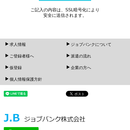
本人様へのお仕事を提供するための判断情報。
ご記入の内容は、SSL暗号化により
上記に関するお問い合わせ対応のため。
安全に送信されます。
提供について
登録頂きました個人情報は、法令で定める場合を除
き、本人の同意なく求人企業様、又は、第三者に提供
求人情報
致しません。
ジョブバンクについて
ご登録者様へ
派遣の流れ
委託について
上記の利用目的を達成するため個人情報を外部委託す
仮登録
企業の方へ
る場合がありますが、その際には個人情報保護に必要
な契約等を締結し、業者の管理・監督を行います。
個人情報保護方針
個人情報の開示等の求めについて
ご提供いただいた個人情報の開示等（利用目的の通
知、開示、内容の訂正、追加又は削除、利用の停止、
消去又は第三者への提供の停止）のご請求につきまし
ては、以下の「個人情報に関わる苦情・相談窓口」に
て受け付けており、遅滞なく回答いたします。